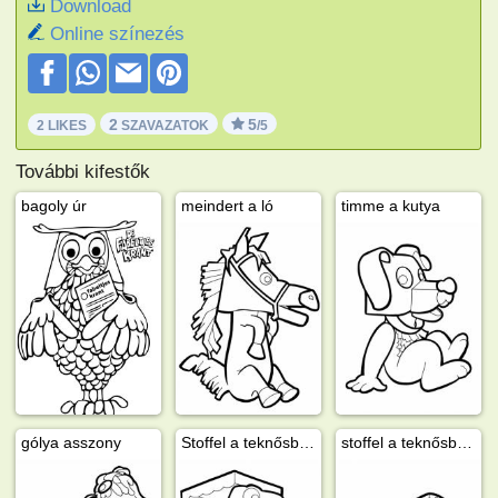
Download
Online színezés
2
5
2 LIKES
SZAVAZATOK
/5
További kifestők
bagoly úr
meindert a ló
timme a kutya
gólya asszony
Stoffel a teknősbéka
stoffel a teknősbéka