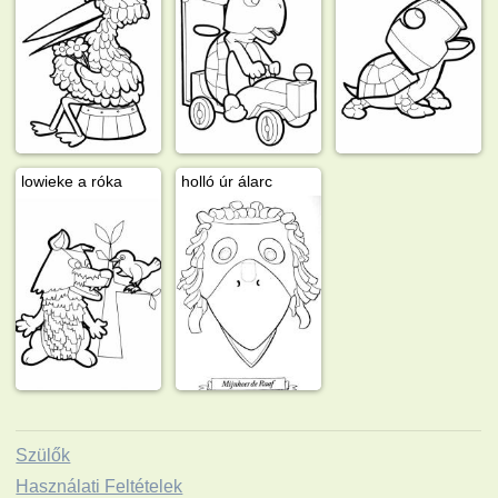
lowieke a róka
holló úr álarc
Szülők
Használati Feltételek