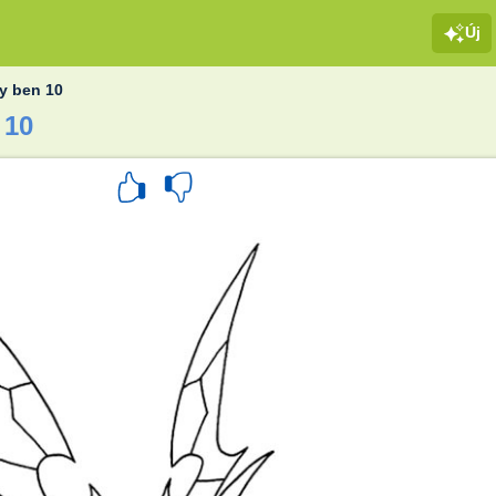
Új
ly ben 10
 10