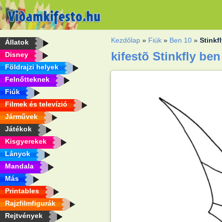
Kezdőlap
»
Fiúk
»
Ben 10
»
Stinkf
Állatok
kifestõ Stinkfly ben
Disney
Földrajzi helyek
Felnőtteknek
Fiúk
Filmek és televízió
Járművek
Játékok
Kisgyerekek
Lányok
Mandala
Más
Printables
Rajzfilmfigurák
Rejtvények