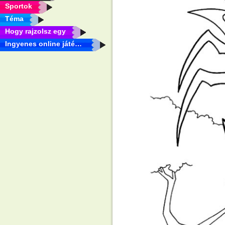
Sportok
Téma
Hogy rajzolsz egy
Ingyenes online játékok