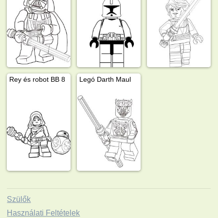
Rey és robot BB 8
Legó Darth Maul
Szülők
Használati Feltételek