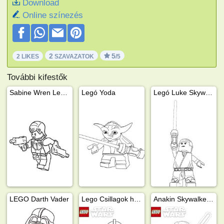
Download
Online színezés
2
5
2 LIKES
SZAVAZATOK
/5
További kifestők
Sabine Wren Lego Star Wars
Legó Yoda
Legó Luke Skywalker
LEGO Darth Vader
Lego Csillagok háborúja rohamosztagos
Anakin Skywalker, Lego Star Wars