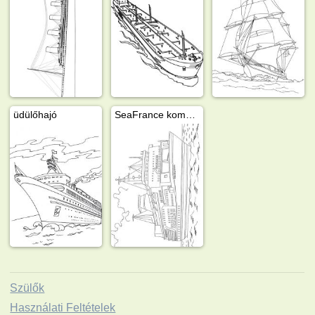
üdülőhajó
SeaFrance komphajó
Szülők
Használati Feltételek