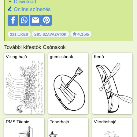
Download
Online színezés
265
4.15
221 LIKES
SZAVAZATOK
/5
További kifestők Csónakok
Viking hajó
gumicsónak
Kenú
RMS Titanic
Teherhajó
Vitorláshajó