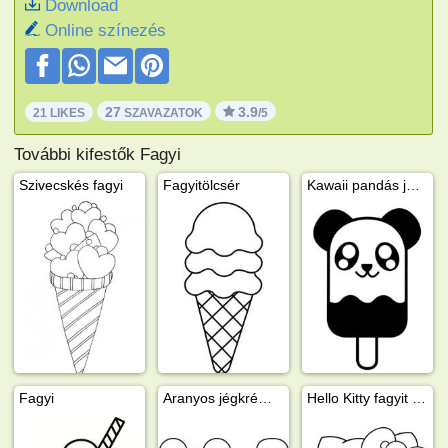
Download
Online színezés
27
3.9
21 LIKES
SZAVAZATOK
/5
További kifestők Fagyi
Szivecskés fagyi
Fagyitölcsér
Kawaii pandás jégkrém
Fagyi
Aranyos jégkrémek
Hello Kitty fagyit eszik