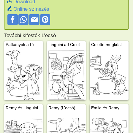
Download
Online színezés
További kifestők L’ecsó
Patkányok a L'ecsóból
Linguini ad Colette-nek egy puszit
Colette megkóstolja Linguini levesét
Remy és Linguini
Remy (L’ecsó)
Emile és Remy