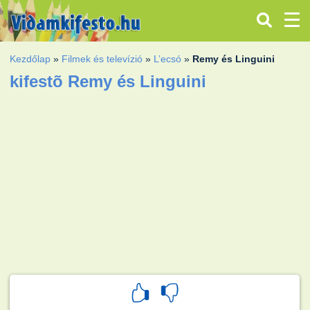
Kezdőlap
»
Filmek és televízió
»
L’ecsó
»
Remy és Linguini
kifestõ Remy és Linguini