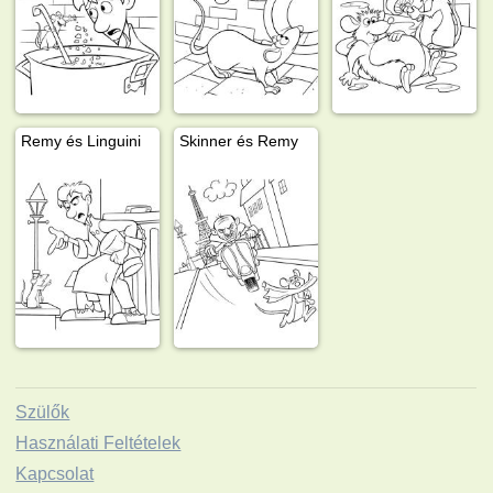
Remy és Linguini
Skinner és Remy
Szülők
Használati Feltételek
Kapcsolat