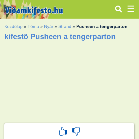
Kezdőlap
»
Téma
»
Nyár
»
Strand
»
Pusheen a tengerparton
kifestõ Pusheen a tengerparton