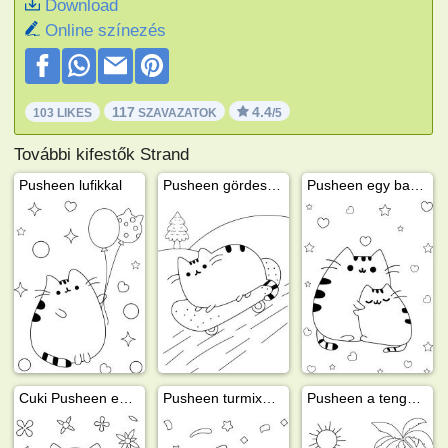
Download
Online színezés
117
4.4
103 LIKES
SZAVAZATOK
/5
További kifestők Strand
Pusheen lufikkal
Pusheen gördeszkával
Pusheen egy baráttal
Cuki Pusheen egy labdával
Pusheen turmixot iszik
Pusheen a tengerparton