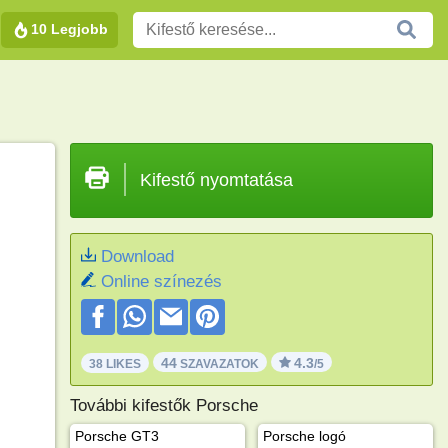
10 Legjobb
Kifestő nyomtatása
Download
Online színezés
44
4.3
38 LIKES
SZAVAZATOK
/5
További kifestők Porsche
Porsche GT3
Porsche logó