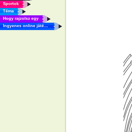
Sportok
Téma
Hogy rajzolsz egy
Ingyenes online játékok