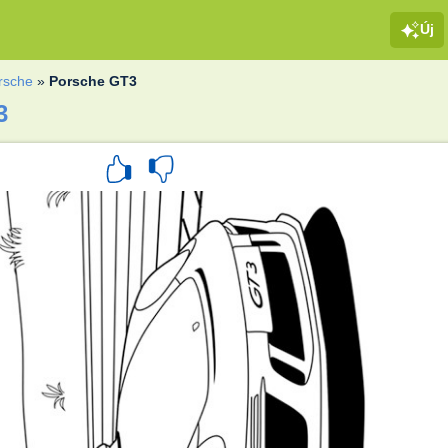
Új
rsche
»
Porsche GT3
3