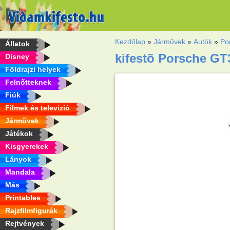
Kezdőlap
»
Járművek
»
Autók
»
Po
Állatok
kifestõ Porsche GT
Disney
Földrajzi helyek
Felnőtteknek
Fiúk
Filmek és televízió
Járművek
Játékok
Kisgyerekek
Lányok
Mandala
Más
Printables
Rajzfilmfigurák
Rejtvények