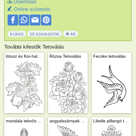
Download
Online színezés
10
4
8 LIKES
SZAVAZATOK
/5
További kifestők Tetoválás
lótusz és Koi-hal tetoválás
Rózsa Tetoválás
Fecske tetoválás
mandala teknős tetoválás
angyalszárnyak tetoválás
Libelle pillangó tetoválás