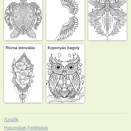
Rózsa tetoválás
Koponyás bagoly
Szülők
Használati Feltételek