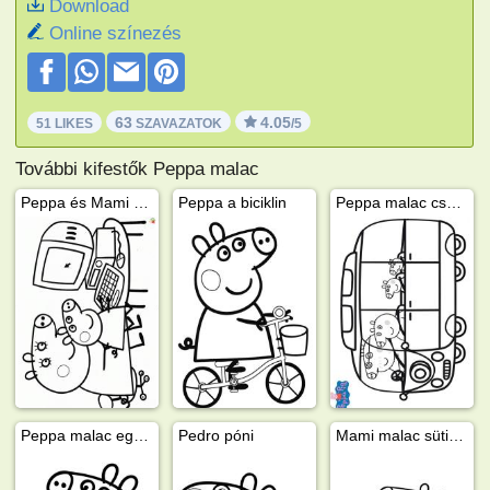
Download
Online színezés
63
4.05
51 LIKES
SZAVAZATOK
/5
További kifestők Peppa malac
Peppa és Mami malac a számítógép előtt ülnek
Peppa a biciklin
Peppa malac családja a buszon
Peppa malac egy macival
Pedro póni
Mami malac sütiket süt