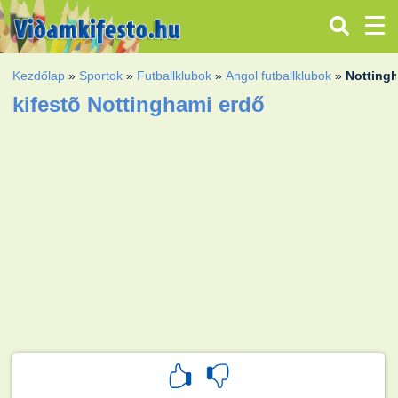
Kezdőlap
»
Sportok
»
Futballklubok
»
Angol futballklubok
»
Notting
kifestõ Nottinghami erdő