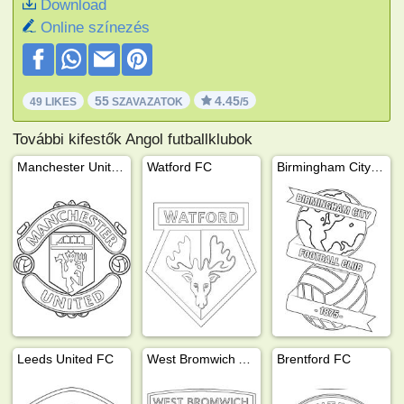
Download
Online színezés
55
4.45
49 LIKES
SZAVAZATOK
/5
További kifestők Angol futballklubok
Manchester United FC
Watford FC
Birmingham City FC
Leeds United FC
West Bromwich Albion FC
Brentford FC