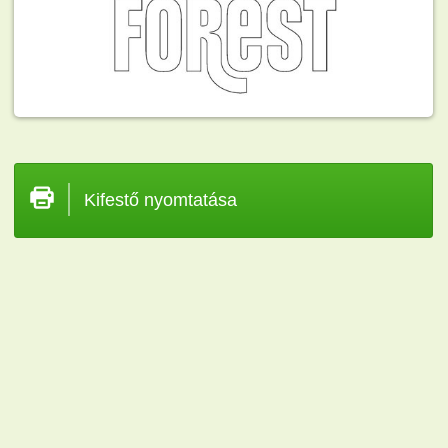
Kifestő nyomtatása