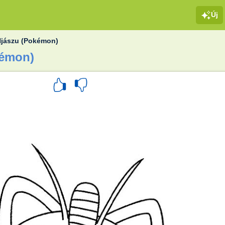
Új
Njászu (Pokémon)
kémon)