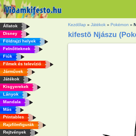
Kezdőlap
»
Játékok
»
Pokémon
»
Állatok
kifestõ Njászu (Po
Disney
Földrajzi helyek
Felnőtteknek
Fiúk
Filmek és televízió
Járművek
Játékok
Kisgyerekek
Lányok
Mandala
Más
Printables
Rajzfilmfigurák
Rejtvények