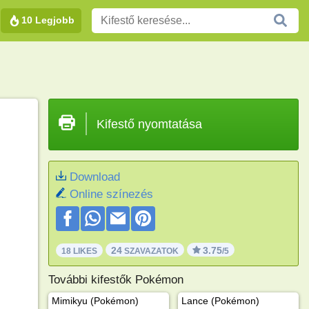
10 Legjobb
Kifestő nyomtatása
Download
Online színezés
24
3.75
18 LIKES
SZAVAZATOK
/5
További kifestők Pokémon
Mimikyu (Pokémon)
Lance (Pokémon)