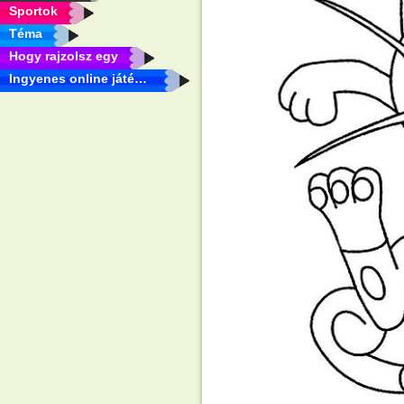
Sportok
Téma
Hogy rajzolsz egy
Ingyenes online játékok