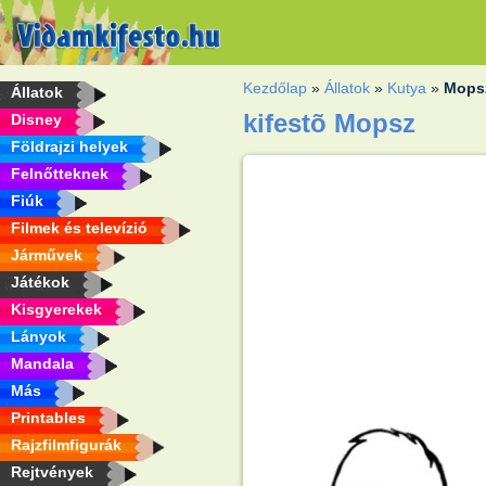
Kezdőlap
»
Állatok
»
Kutya
»
Mops
Állatok
kifestõ Mopsz
Disney
Földrajzi helyek
Felnőtteknek
Fiúk
Filmek és televízió
Járművek
Játékok
Kisgyerekek
Lányok
Mandala
Más
Printables
Rajzfilmfigurák
Rejtvények