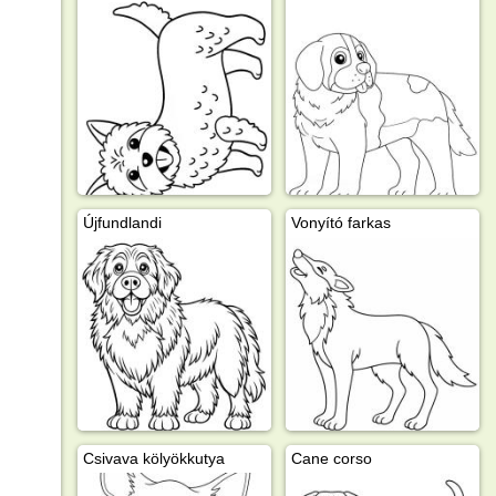
Újfundlandi
Vonyító farkas
Csivava kölyökkutya
Cane corso