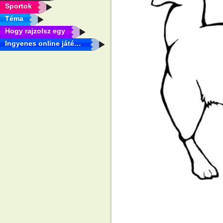
Sportok
Téma
Hogy rajzolsz egy
Ingyenes online játékok