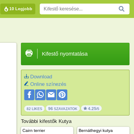
10 Legjobb
Kifestő nyomtatása
Download
Online színezés
96
4.25
82 LIKES
SZAVAZATOK
/5
További kifestők Kutya
Cairn terrier
Bernáthegyi kutya