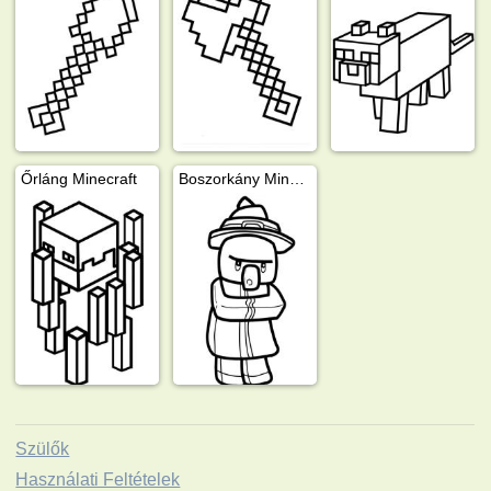
Őrláng Minecraft
Boszorkány Minecraft
Szülők
Használati Feltételek