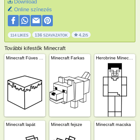
Download
Online színezés
136
4.2
114 LIKES
SZAVAZATOK
/5
További kifestők Minecraft
Minecraft Füves földblokk
Minecraft Farkas
Herobrine Minecraft
Minecraft lapát
Minecraft fejsze
Minecraft macska