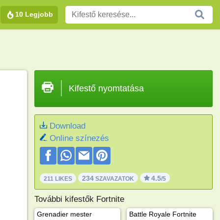
10 Legjobb
Kifestő nyomtatása
Download
Online színezés
234
4.5
211 LIKES
SZAVAZATOK
/5
További kifestők Fortnite
Grenadier mester
Battle Royale Fortnite