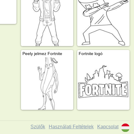
Peely jelmez Fortnite
Fortnite logó
Szülők
Használati Feltételek
Kapcsolat