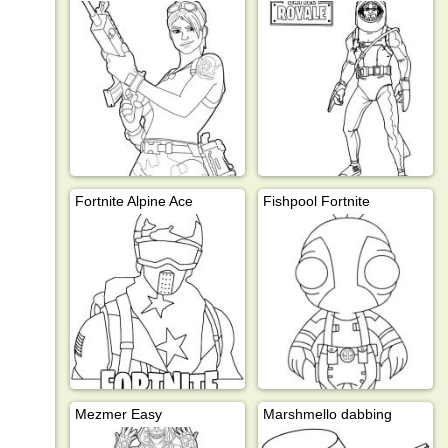
Fortnite Alpine Ace
Fishpool Fortnite
Mezmer Easy
Marshmello dabbing