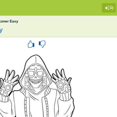
Új
zmer Easy
y