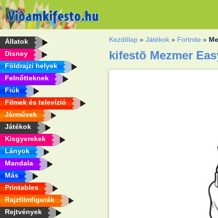
Kezdőlap
»
Játékok
»
Fortnite
»
Me
Állatok
kifestõ Mezmer Eas
Disney
Földrajzi helyek
Felnőtteknek
Fiúk
Filmek és televízió
Járművek
Játékok
Kisgyerekek
Lányok
Mandala
Más
Printables
Rajzfilmfigurák
Rejtvények