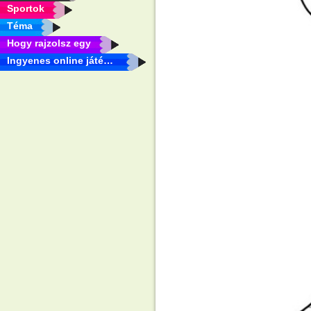
Sportok
Téma
Hogy rajzolsz egy
Ingyenes online játékok