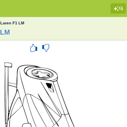
Új
Laren F1 LM
 LM