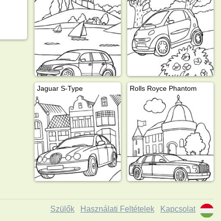
Jaguar S-Type
Rolls Royce Phantom
Szülők
Használati Feltételek
Kapcsolat