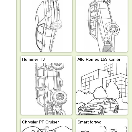
Hummer H3
Alfo Romeo 159 kombi
Chrysler PT Cruiser
Smart fortwo