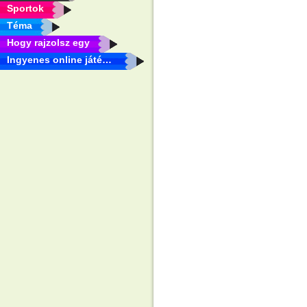
Sportok
Téma
Hogy rajzolsz egy
Ingyenes online játékok