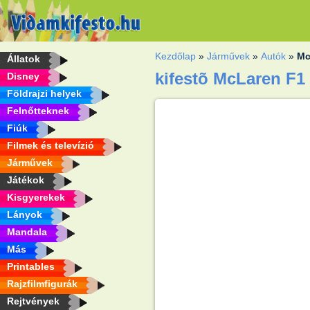
Kezdőlap
»
Járművek
»
Autók
»
Mc
Állatok
kifestõ McLaren F1
Disney
Földrajzi helyek
Felnőtteknek
Fiúk
Filmek és televízió
Járművek
Játékok
Kisgyerekek
Lányok
Mandala
Más
Printables
Rajzfilmfigurák
Rejtvények