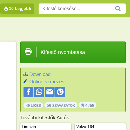
10 Legjobb
Kifestő nyomtatása
Download
Online színezés
56
4.4
49 LIKES
SZAVAZATOK
/5
További kifestők Autók
Limuzin
Volvo 164