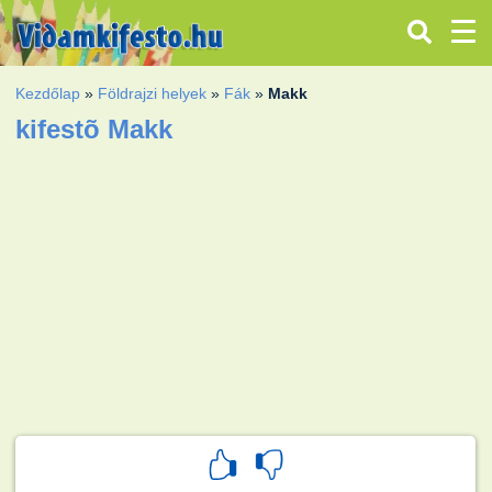
Kezdőlap
»
Földrajzi helyek
»
Fák
»
Makk
kifestõ Makk