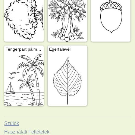
Tengerpart pálmafákkal
Égerfalevél
Szülők
Használati Feltételek