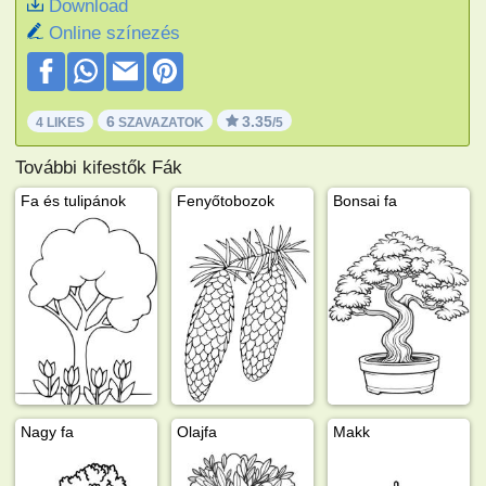
Download
Online színezés
6
3.35
4 LIKES
SZAVAZATOK
/5
További kifestők Fák
Fa és tulipánok
Fenyőtobozok
Bonsai fa
Nagy fa
Olajfa
Makk