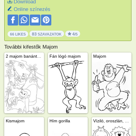
Download
Online színezés
83
4
66 LIKES
SZAVAZATOK
/5
További kifestők Majom
2 majom banánt eszik
Fán lógó majom
Majom
Kismajom
Hím gorilla
Víziló, oroszlán, zsiráf, majom