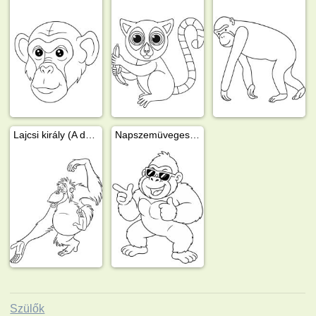
Lajcsi király (A dzsungel könyve)
Napszemüveges gorilla
Szülők