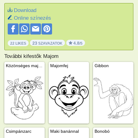
Download
Online színezés
23
4.8
22 LIKES
SZAVAZATOK
/5
További kifestők Majom
Közönséges majom
Majomfej
Gibbon
Csimpánzarc
Maki banánnal
Bonobó