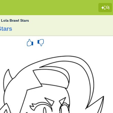
Új
»
Lola Brawl Stars
Stars