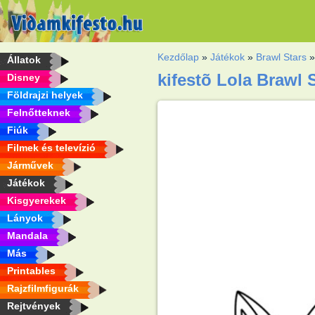
Kezdőlap
»
Játékok
»
Brawl Stars
Állatok
kifestõ Lola Brawl 
Disney
Földrajzi helyek
Felnőtteknek
Fiúk
Filmek és televízió
Járművek
Játékok
Kisgyerekek
Lányok
Mandala
Más
Printables
Rajzfilmfigurák
Rejtvények