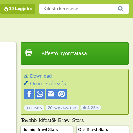
10 Legjobb
Kifestő nyomtatása
Download
Online színezés
20
4.25
17 LIKES
SZAVAZATOK
/5
További kifestők Brawl Stars
Bonnie Brawl Stars
Otis Brawl Stars