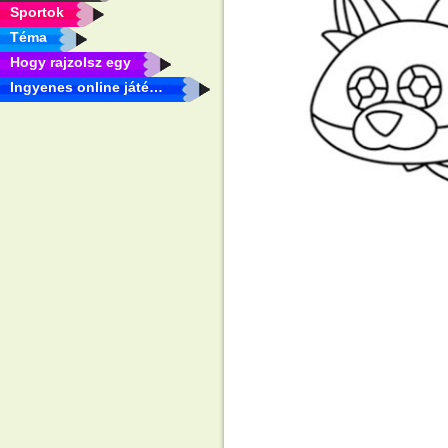
Sportok
Téma
Hogy rajzolsz egy
Ingyenes online játékok