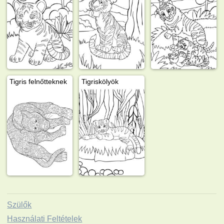
Tigris felnőtteknek
Tigriskölyök
Szülők
Használati Feltételek