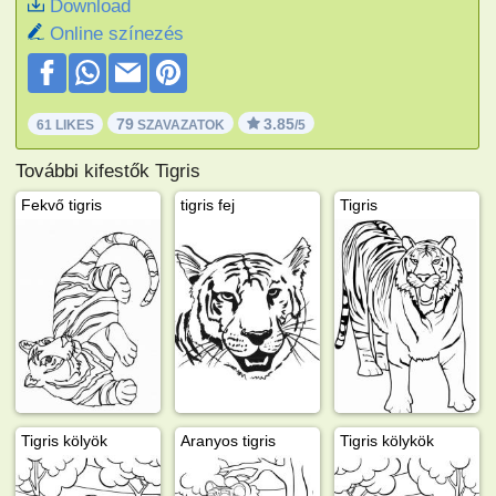
Download
Online színezés
79
3.85
61 LIKES
SZAVAZATOK
/5
További kifestők Tigris
Fekvő tigris
tigris fej
Tigris
Tigris kölyök
Aranyos tigris
Tigris kölykök