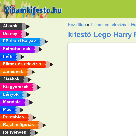
Kezdőlap
»
Filmek és televízió
»
Ha
Állatok
kifestõ Lego Harry 
Disney
Földrajzi helyek
Felnőtteknek
Fiúk
Filmek és televízió
Járművek
Játékok
Kisgyerekek
Lányok
Mandala
Más
Printables
Rajzfilmfigurák
Rejtvények