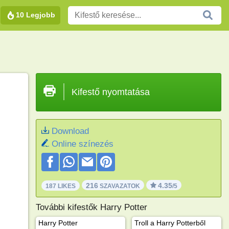
10 Legjobb
Kifestő nyomtatása
Download
Online színezés
216
4.35
187 LIKES
SZAVAZATOK
/5
További kifestők Harry Potter
Harry Potter
Troll a Harry Potterből