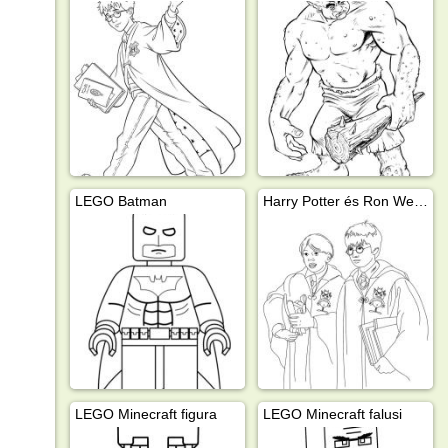
LEGO Batman
Harry Potter és Ron Weasley
LEGO Minecraft figura
LEGO Minecraft falusi