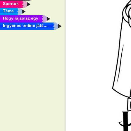
Sportok
Téma
Hogy rajzolsz egy
Ingyenes online játékok