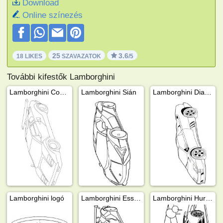
Download
Online színezés
25
3.6
18 LIKES
SZAVAZATOK
/5
További kifestők Lamborghini
Lamborghini Countach
Lamborghini Sián
Lamborghini Diablo
Lamborghini logó
Lamborghini Essenza scv12
Lamborghini Huracan