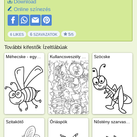
Download
Online színezés
6
5
6 LIKES
SZAVAZATOK
/5
További kifestők Ízeltlábúak
Méhecske - egyszerű
Kullancsveszély az erdőben
Szöcske
Szitakötő
Óriáspók
Nőstény szarvasbogár