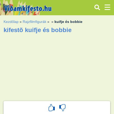
Kezdőlap
»
Rajzfilmfigurák
»
»
kuifje és bobbie
kifestõ kuifje és bobbie