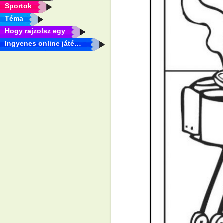
Sportok
Téma
Hogy rajzolsz egy
Ingyenes online játékok