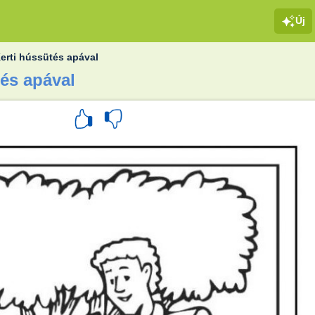
Új
erti hússütés apával
tés apával