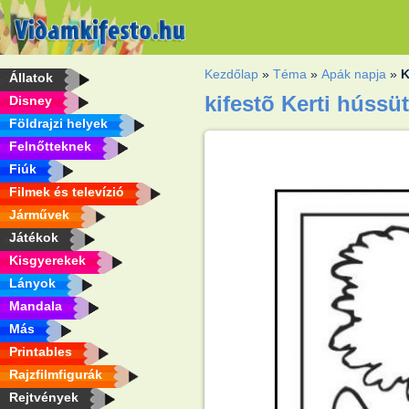
Kezdőlap
»
Téma
»
Apák napja
»
K
Állatok
kifestõ Kerti hússü
Disney
Földrajzi helyek
Felnőtteknek
Fiúk
Filmek és televízió
Járművek
Játékok
Kisgyerekek
Lányok
Mandala
Más
Printables
Rajzfilmfigurák
Rejtvények