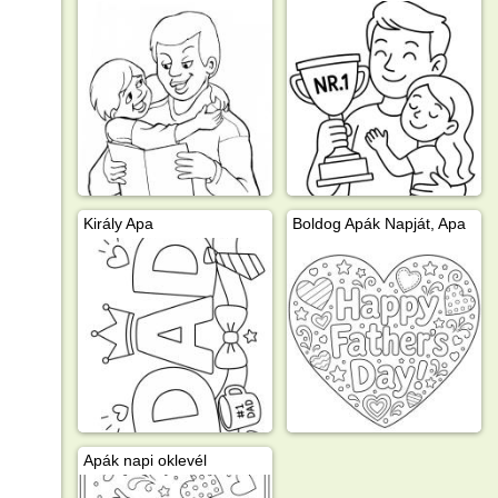
Király Apa
Boldog Apák Napját, Apa
Apák napi oklevél