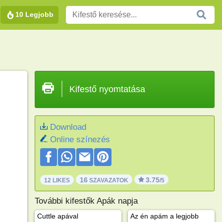
10 Legjobb
Kifestő nyomtatása
Download
Online színezés
16
3.75
12 LIKES
SZAVAZATOK
/5
További kifestők Apák napja
Cuttle apával
Az én apám a legjobb