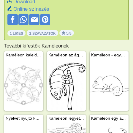
Download
Online színezés
1
5
1 LIKES
SZAVAZATOK
/5
További kifestők Kaméleonok
Kaméleon kaleidoszkóp
Kaméleon az ágon - egyszerű
Kaméleon - egyszerű
Nyelvét nyújtó kaméleon
Kaméleon legyet fog
Kaméleon egy ágon