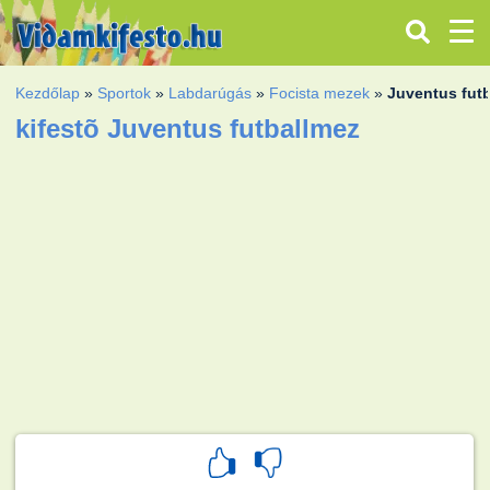
Kezdőlap
»
Sportok
»
Labdarúgás
»
Focista mezek
»
Juventus fut
kifestõ Juventus futballmez