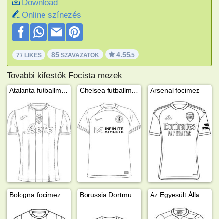
Download
Online színezés
85
4.55
77 LIKES
SZAVAZATOK
/5
További kifestők Focista mezek
Atalanta futballmez
Chelsea futballmez
Arsenal focimez
Bologna focimez
Borussia Dortmund focimez
Az Egyesült Államok Futballmeze