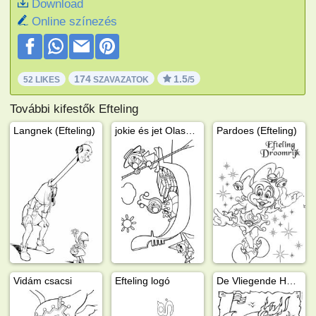
Download
Online színezés
174
1.5
52 LIKES
SZAVAZATOK
/5
További kifestők Efteling
Langnek (Efteling)
jokie és jet Olaszországban
Pardoes (Efteling)
Vidám csacsi
Efteling logó
De Vliegende Hollander (Efteling)