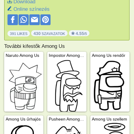
Download
Online színezés
430
4.55
391 LIKES
SZAVAZATOK
/5
További kifestők Among Us
Naruto Among Us
Impostor Among Us
Among Us rendőr
Among Us űrhajós
Pusheen Among Us
Among Us szellem