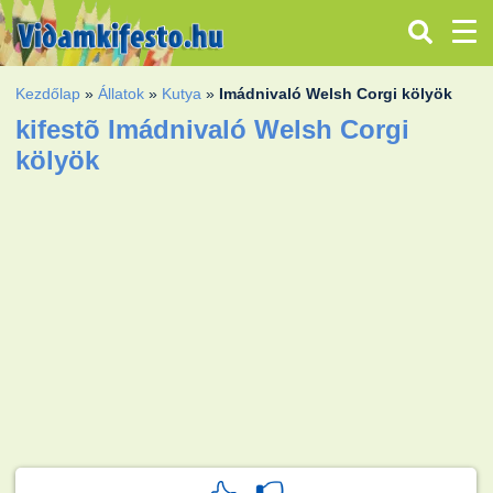
Kezdőlap
»
Állatok
»
Kutya
»
Imádnivaló Welsh Corgi kölyök
kifestõ Imádnivaló Welsh Corgi
kölyök