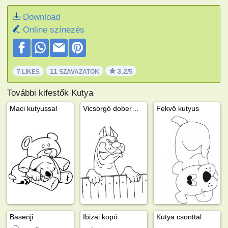
Download
Online színezés
11
3.2
7 LIKES
SZAVAZATOK
/5
További kifestők Kutya
Maci kutyussal
Vicsorgó dobermann
Fekvő kutyus
Basenji
Ibizai kopó
Kutya csonttal