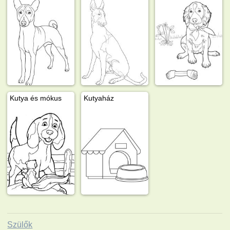
Kutya és mókus
Kutyaház
Szülők