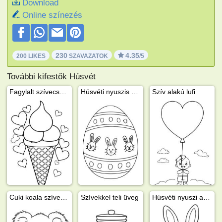
Download
Online színezés
230
4.35
200 LIKES
SZAVAZATOK
/5
További kifestők Húsvét
Fagylalt szívecskékkel
Húsvéti nyuszis húsvéti tojás
Szív alakú lufi
Cuki koala szívet tart
Szívekkel teli üveg
Húsvéti nyuszi a húsvéti tojások között