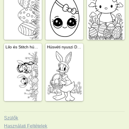
Lilo és Stitch húsvétot ünnepelnek
Húsvéti nyuszi Donald Kacsa
Szülők
Használati Feltételek