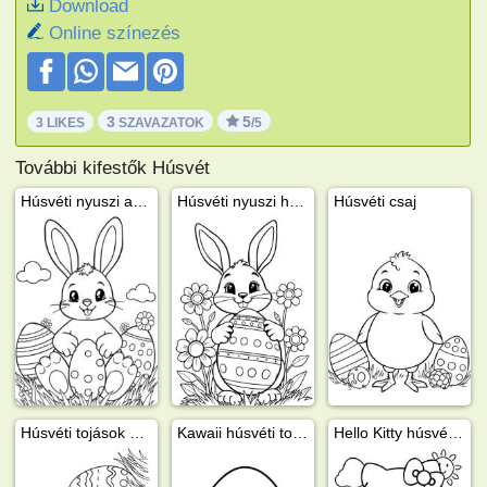
Download
Online színezés
3
5
3 LIKES
SZAVAZATOK
/5
További kifestők Húsvét
Húsvéti nyuszi a húsvéti tojások között
Húsvéti nyuszi húsvéti tojással
Húsvéti csaj
Húsvéti tojások a fűben
Kawaii húsvéti tojás
Hello Kitty húsvéti tojásokkal