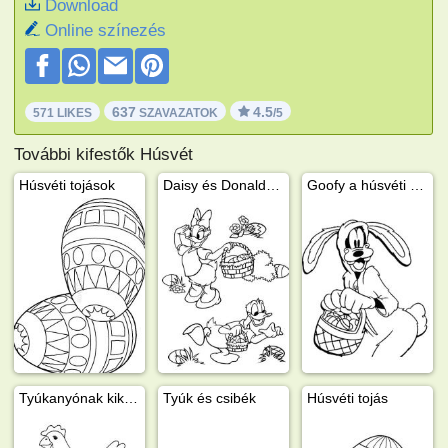
Download
Online színezés
637
4.5
571 LIKES
SZAVAZATOK
/5
További kifestők Húsvét
Húsvéti tojások
Daisy és Donaldkacsa húsvéti tojást keres
Goofy a húsvéti nyuszi
Tyúkanyónak kikelnek a csibéi
Tyúk és csibék
Húsvéti tojás