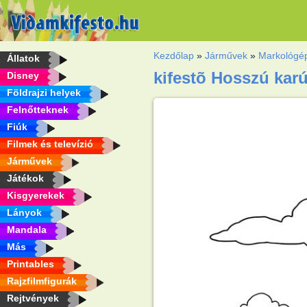
Kezdőlap
»
Járművek
»
Markológé
Állatok
kifestõ Hosszú kar
Disney
Földrajzi helyek
Felnőtteknek
Fiúk
Filmek és televízió
Járművek
Játékok
Kisgyerekek
Lányok
Mandala
Más
Printables
Rajzfilmfigurák
Rejtvények