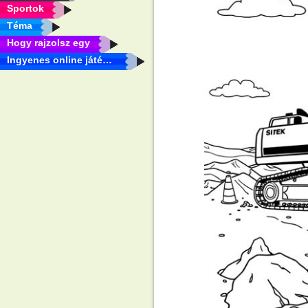
Sportok
Téma
Hogy rajzolsz egy
Ingyenes online játékok