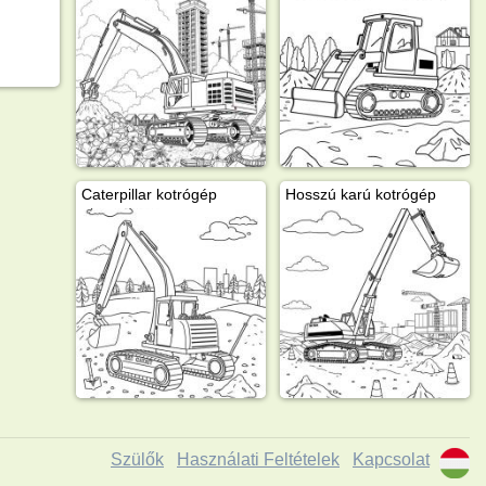
Caterpillar kotrógép
Hosszú karú kotrógép
Szülők
Használati Feltételek
Kapcsolat