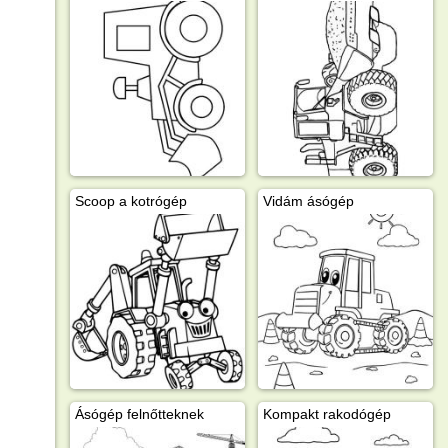
Scoop a kotrógép
Vidám ásógép
Ásógép felnőtteknek
Kompakt rakodógép