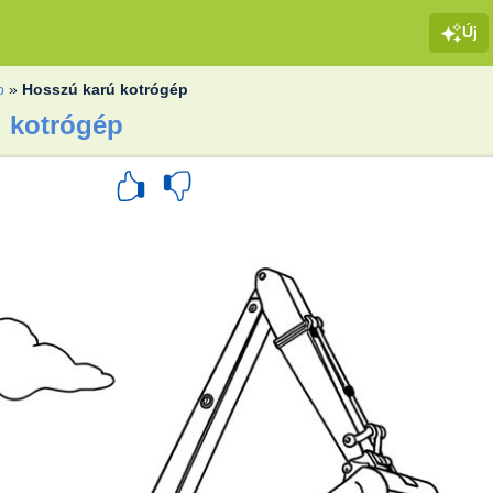
Új
p
»
Hosszú karú kotrógép
ú kotrógép