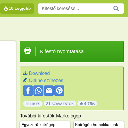
10 Legjobb
Kifestő nyomtatása
Download
Online színezés
21
4.75
20 LIKES
SZAVAZATOK
/5
További kifestők Markológép
Egyszerű kotrógép
Kotrógép homokkal pakolva