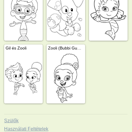
Gil és Zooli
Zooli (Bubbi Guppik)
Szülők
Használati Feltételek