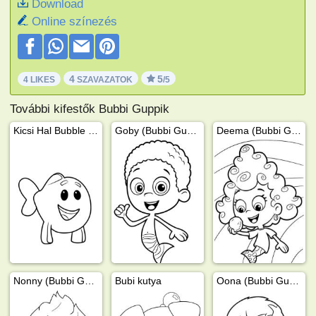
Download
Online színezés
4
5
4 LIKES
SZAVAZATOK
/5
További kifestők Bubbi Guppik
Kicsi Hal Bubble Guppies
Goby (Bubbi Guppik)
Deema (Bubbi Guppik)
Nonny (Bubbi Guppik)
Bubi kutya
Oona (Bubbi Guppik)