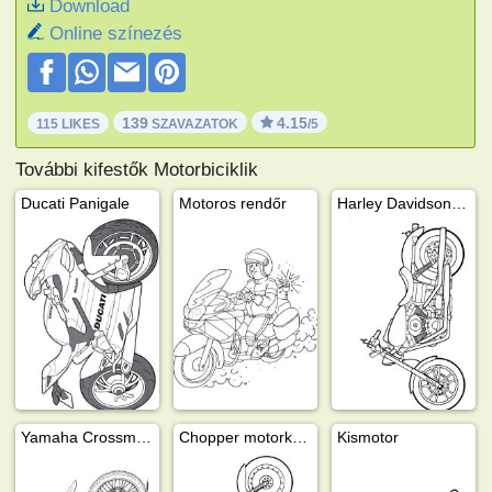
Download
Online színezés
139
4.15
115 LIKES
SZAVAZATOK
/5
További kifestők Motorbiciklik
Ducati Panigale
Motoros rendőr
Harley Davidson Dyna Super Glide
Yamaha Crossmotor
Chopper motorkerékpár
Kismotor