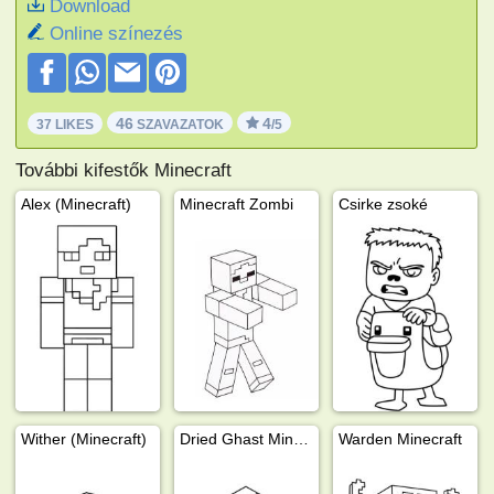
Download
Online színezés
46
4
37 LIKES
SZAVAZATOK
/5
További kifestők Minecraft
Alex (Minecraft)
Minecraft Zombi
Csirke zsoké
Wither (Minecraft)
Dried Ghast Minecraft
Warden Minecraft