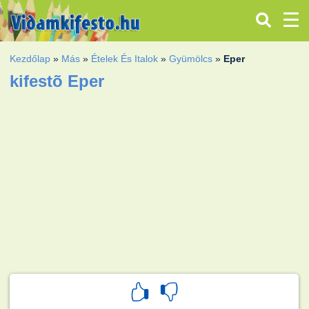
Kezdőlap
»
Más
»
Ételek És Italok
»
Gyümölcs
»
Eper
kifestõ Eper