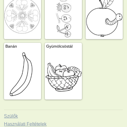
Banán
Gyümölcsöstál
Szülők
Használati Feltételek