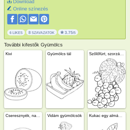
Download
Online színezés
8
3.75
6 LIKES
SZAVAZATOK
/5
További kifestők Gyümölcs
Kivi
Gyümölcs tál
Szőlőfürt, szorzás gyakorlására
Cseresznyék, nap és katicák
Vidám gyümölcsök
Kukac egy almában