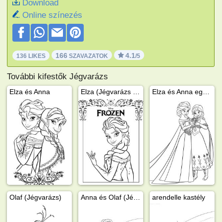
Download
Online színezés
166
4.1
136 LIKES
SZAVAZATOK
/5
További kifestők Jégvarázs
Elza és Anna
Elza (Jégvarázs - Frozen)
Elza és Anna egy hópehellyel
Olaf (Jégvarázs)
Anna és Olaf (Jégvarázs)
arendelle kastély