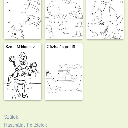
Szent Miklós lovát ábrázoló rajz
Gőzhajós pontösszekötős
Szülők
Használati Feltételek