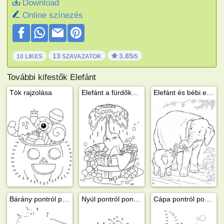
Download
Online színezés
13
3.85
10 LIKES
SZAVAZATOK
/5
További kifestők Elefánt
Tök rajzolása
Elefánt a fürdőkádban
Elefánt és bébi elefánt
Bárány pontról pontra
Nyúl pontról pontra
Cápa pontról pontra