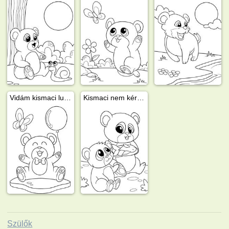
Vidám kismaci lufival
Kismaci nem kér halat az anyukájától
Szülők