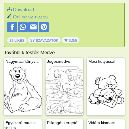
Download
Online színezés
37
3.9
29 LIKES
SZAVAZATOK
/5
További kifestők Medve
Nagymaci könyvet olvas
Jegesmedve
Maci kutyussal
Egyszerű maci csigával az erdő szélén
Pillangót kergető kismaci
Vidám kismaci