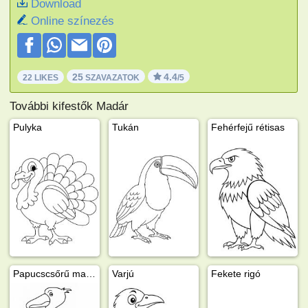
Download
Online színezés
25
4.4
22 LIKES
SZAVAZATOK
/5
További kifestők Madár
Pulyka
Tukán
Fehérfejű rétisas
Papucscsőrű madár
Varjú
Fekete rigó