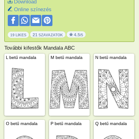
Download
Online színezés
21
4.5
19 LIKES
SZAVAZATOK
/5
További kifestők Mandala ABC
L betű mandala
M betű mandala
N betű mandala
O betű mandala
P betű mandala
Q betű mandala