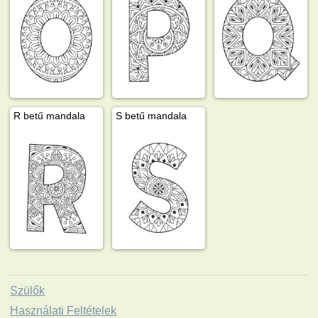
R betű mandala
S betű mandala
Szülők
Használati Feltételek