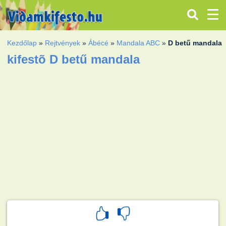
Kezdőlap
»
Rejtvények
»
Ábécé
»
Mandala ABC
»
D betű mandala
kifestõ D betű mandala