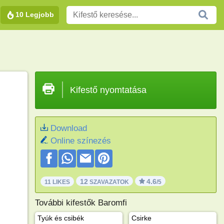
10 Legjobb
Kifestő nyomtatása
Download
Online színezés
12
4.6
11 LIKES
SZAVAZATOK
/5
További kifestők Baromfi
Tyúk és csibék
Csirke