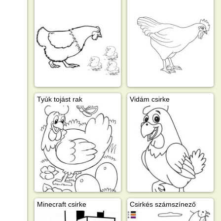
Tyúk tojást rak
Vidám csirke
Minecraft csirke
Csirkés számszínező