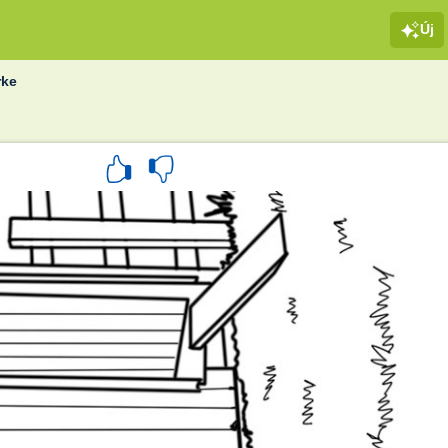
Új
rke