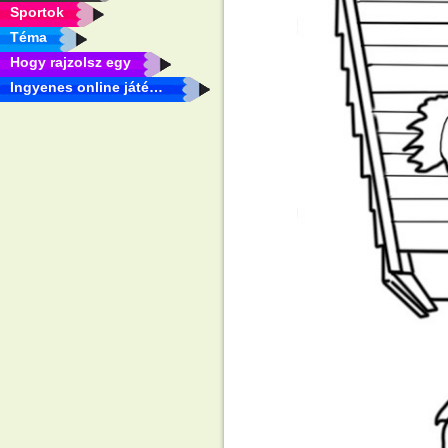
Sportok
Téma
Hogy rajzolsz egy
Ingyenes online játékok