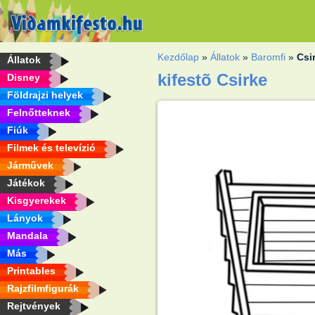
Kezdőlap
»
Állatok
»
Baromfi
»
Csi
Állatok
kifestõ Csirke
Disney
Földrajzi helyek
Felnőtteknek
Fiúk
Filmek és televízió
Járművek
Játékok
Kisgyerekek
Lányok
Mandala
Más
Printables
Rajzfilmfigurák
Rejtvények