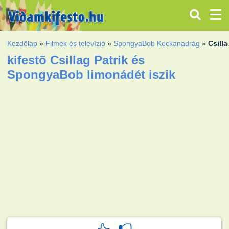
Kezdőlap
»
Filmek és televízió
»
SpongyaBob Kockanadrág
»
Csill
kifestõ Csillag Patrik és
SpongyaBob limonádét iszik