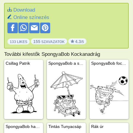
Download
Online színezés
155
4.3
133 LIKES
SZAVAZATOK
/5
További kifestők SpongyaBob Kockanadrág
Csillag Patrik
SpongyaBob a strandon
SpongyaBob focizik
SpongyaBob hamburgert eszik
Tintás Tunyacsáp
Rák úr