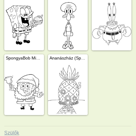
SpongyaBob Mikulás
Ananászház (SpongyaBob)
Szülők