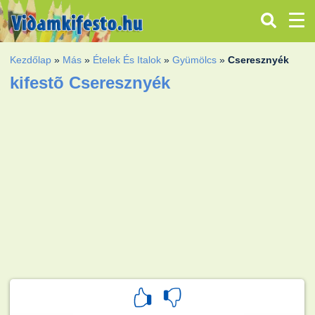
Kezdőlap
»
Más
»
Ételek És Italok
»
Gyümölcs
»
Cseresznyék
kifestõ Cseresznyék