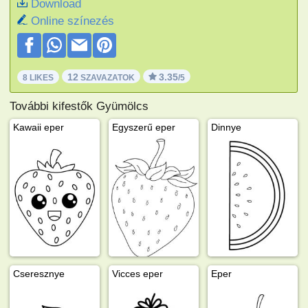
Download
Online színezés
12
3.35
8 LIKES
SZAVAZATOK
/5
További kifestők Gyümölcs
Kawaii eper
Egyszerű eper
Dinnye
Cseresznye
Vicces eper
Eper