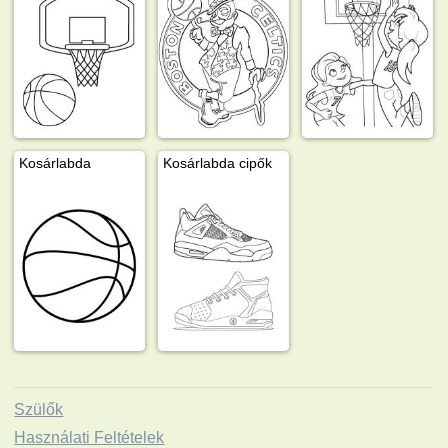
Kosárlabda
Kosárlabda cipők
Szülők
Használati Feltételek