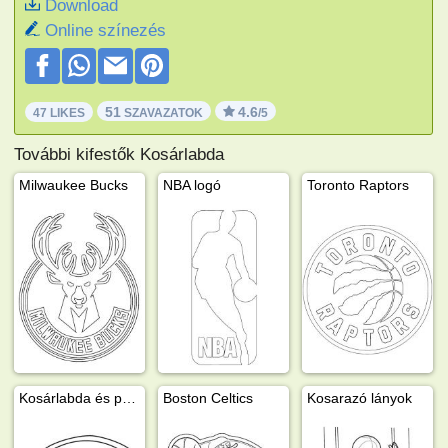
Download
Online színezés
51
4.6
47 LIKES
SZAVAZATOK
/5
További kifestők Kosárlabda
Milwaukee Bucks
NBA logó
Toronto Raptors
Kosárlabda és palánk
Boston Celtics
Kosarazó lányok