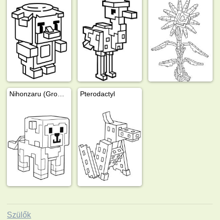
Nihonzaru (Grow a Garden)
Pterodactyl
Szülők