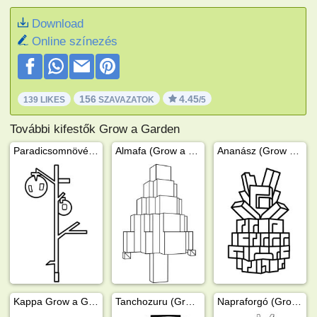
Download
Online színezés
156
4.45
139 LIKES
SZAVAZATOK
/5
További kifestők Grow a Garden
Paradicsomnövény (Grow a Garden)
Almafa (Grow a Garden)
Ananász (Grow a garden)
Kappa Grow a Garden
Tanchozuru (Grow a Garden)
Napraforgó (Grow a Garden)