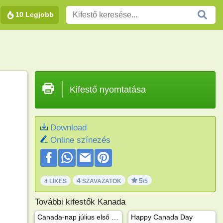
10 Legjobb
Kifestő nyomtatása
Download
Online színezés
4
5
4 LIKES
SZAVAZATOK
/5
További kifestők Kanada
Canada-nap július első napja
Happy Canada Day