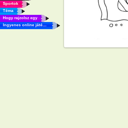
Sportok
Téma
Hogy rajzolsz egy
Ingyenes online játékok