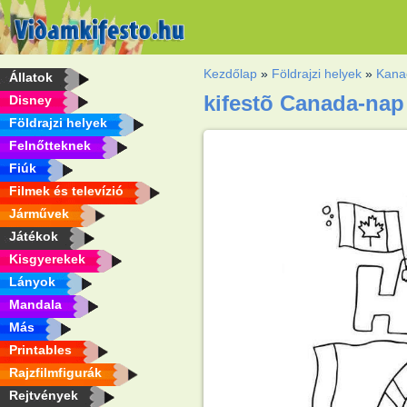
Kezdőlap
»
Földrajzi helyek
»
Kana
Állatok
kifestõ Canada-nap 
Disney
Földrajzi helyek
Felnőtteknek
Fiúk
Filmek és televízió
Járművek
Játékok
Kisgyerekek
Lányok
Mandala
Más
Printables
Rajzfilmfigurák
Rejtvények