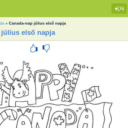
Új
da
»
Canada-nap július első napja
július első napja