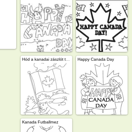
Hód a kanadai zászlót tartja
Happy Canada Day
Kanada Futballmez